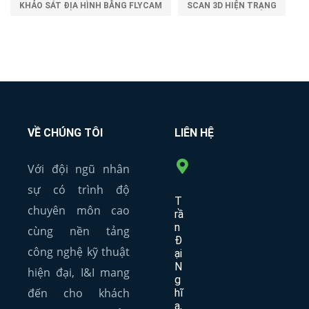
KHẢO SÁT ĐỊA HÌNH BẰNG FLYCAM
SCAN 3D HIỆN TRẠNG
VỀ CHÚNG TÔI
LIÊN HỆ
Với đội ngũ nhân
sự có trình độ
T
chuyên môn cao
rầ
n
cùng nền tảng
Đ
công nghệ kỹ thuật
ại
N
hiện đại, I&I mang
g
đến cho khách
hĩ
a,