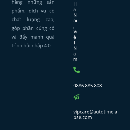
hàng những sản
H
à
phẩm, dịch vụ có
N
chất lượng cao,
ội
,
góp phần củng cố
Vi
và đẩy mạnh quá
ệ
t
trình hội nhập 4.0
N
a
m
0886.885.808
vipcare@autotimela
pse.com