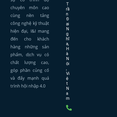
T
chuyên môn cao
rầ
n
cùng nền tảng
Đ
công nghệ kỹ thuật
ại
N
hiện đại, I&I mang
g
đến cho khách
hĩ
a,
hàng những sản
H
à
phẩm, dịch vụ có
N
chất lượng cao,
ội
,
góp phần củng cố
Vi
và đẩy mạnh quá
ệ
t
trình hội nhập 4.0
N
a
m