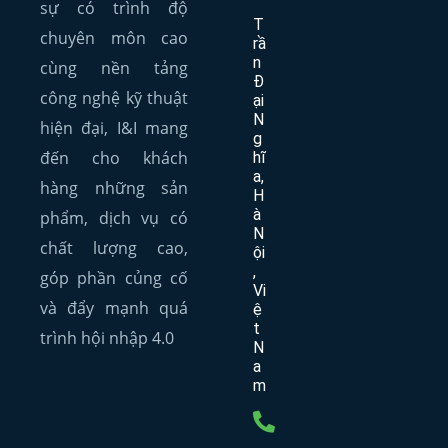
sự có trình độ
T
chuyên môn cao
rầ
n
cùng nền tảng
Đ
công nghệ kỹ thuật
ại
N
hiện đại, I&I mang
g
đến cho khách
hĩ
a,
hàng những sản
H
à
phẩm, dịch vụ có
N
chất lượng cao,
ội
,
góp phần củng cố
Vi
và đẩy mạnh quá
ệ
t
trình hội nhập 4.0
N
a
m