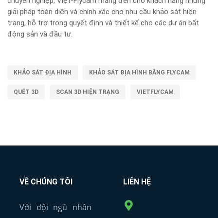
chuyên nghiệp, Việt-Flycam mang đến cho khách hàng những
giải pháp toàn diện và chính xác cho nhu cầu khảo sát hiện
trạng, hỗ trợ trong quyết định và thiết kế cho các dự án bất
động sản và đầu tư.
KHẢO SÁT ĐỊA HÌNH
KHẢO SÁT ĐỊA HÌNH BẰNG FLYCAM
QUÉT 3D
SCAN 3D HIỆN TRẠNG
VIETFLYCAM
VỀ CHÚNG TÔI
LIÊN HỆ
Với đội ngũ nhân