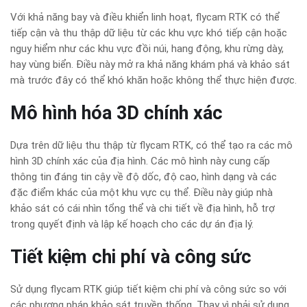
Với khả năng bay và điều khiển linh hoạt, flycam RTK có thể
tiếp cận và thu thập dữ liệu từ các khu vực khó tiếp cận hoặc
nguy hiểm như các khu vực đồi núi, hang động, khu rừng dày,
hay vùng biển. Điều này mở ra khả năng khám phá và khảo sát
mà trước đây có thể khó khăn hoặc không thể thực hiện được.
Mô hình hóa 3D chính xác
Dựa trên dữ liệu thu thập từ flycam RTK, có thể tạo ra các mô
hình 3D chính xác của địa hình. Các mô hình này cung cấp
thông tin đáng tin cậy về độ dốc, độ cao, hình dạng và các
đặc điểm khác của một khu vực cụ thể. Điều này giúp nhà
khảo sát có cái nhìn tổng thể và chi tiết về địa hình, hỗ trợ
trong quyết định và lập kế hoạch cho các dự án địa lý.
Tiết kiệm chi phí và công sức
Sử dụng flycam RTK giúp tiết kiệm chi phí và công sức so với
các phương pháp khảo sát truyền thống. Thay vì phải sử dụng