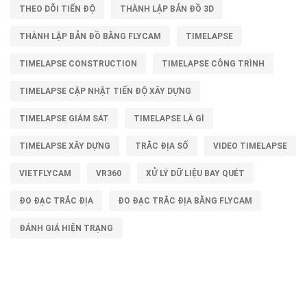
THEO DÕI TIẾN ĐỘ
THÀNH LẬP BẢN ĐỒ 3D
THÀNH LẬP BẢN ĐỒ BẰNG FLYCAM
TIMELAPSE
TIMELAPSE CONSTRUCTION
TIMELAPSE CÔNG TRÌNH
TIMELAPSE CẬP NHẬT TIẾN ĐỘ XÂY DỰNG
TIMELAPSE GIÁM SÁT
TIMELAPSE LÀ GÌ
TIMELAPSE XÂY DỰNG
TRẮC ĐỊA SỐ
VIDEO TIMELAPSE
VIETFLYCAM
VR360
XỬ LÝ DỮ LIỆU BAY QUÉT
ĐO ĐẠC TRẮC ĐỊA
ĐO ĐẠC TRẮC ĐỊA BẰNG FLYCAM
ĐÁNH GIÁ HIỆN TRẠNG