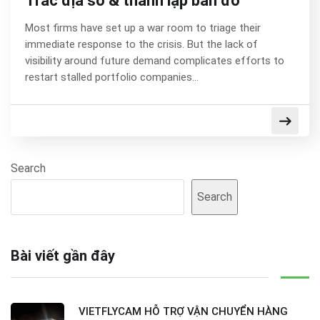
Trắc địa số & thành lập bản đồ
Most firms have set up a war room to triage their
immediate response to the crisis. But the lack of
visibility around future demand complicates efforts to
restart stalled portfolio companies…
Search
Search
Bài viết gần đây
VIETFLYCAM HỖ TRỢ VẬN CHUYỂN HÀNG