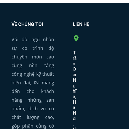
VỀ CHÚNG TÔI
LIÊN HỆ
Với đội ngũ nhân
sự có trình độ
T
chuyên môn cao
rầ
n
cùng nền tảng
Đ
công nghệ kỹ thuật
ại
N
hiện đại, I&I mang
g
đến cho khách
hĩ
a,
hàng những sản
H
à
phẩm, dịch vụ có
N
chất lượng cao,
ội
,
góp phần củng cố