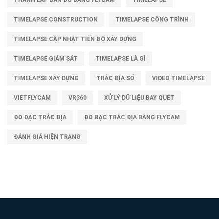
THÀNH LẬP BẢN ĐỒ BẰNG FLYCAM
TIMELAPSE
TIMELAPSE CONSTRUCTION
TIMELAPSE CÔNG TRÌNH
TIMELAPSE CẬP NHẬT TIẾN ĐỘ XÂY DỰNG
TIMELAPSE GIÁM SÁT
TIMELAPSE LÀ GÌ
TIMELAPSE XÂY DỰNG
TRẮC ĐỊA SỐ
VIDEO TIMELAPSE
VIETFLYCAM
VR360
XỬ LÝ DỮ LIỆU BAY QUÉT
ĐO ĐẠC TRẮC ĐỊA
ĐO ĐẠC TRẮC ĐỊA BẰNG FLYCAM
ĐÁNH GIÁ HIỆN TRẠNG