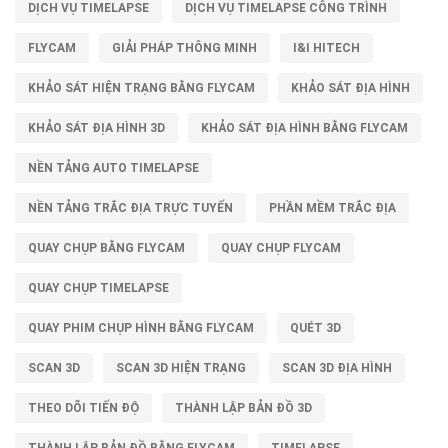
DỊCH VỤ TIMELAPSE
DỊCH VỤ TIMELAPSE CÔNG TRÌNH
FLYCAM
GIẢI PHÁP THÔNG MINH
I&I HITECH
KHẢO SÁT HIỆN TRẠNG BẰNG FLYCAM
KHẢO SÁT ĐỊA HÌNH
KHẢO SÁT ĐỊA HÌNH 3D
KHẢO SÁT ĐỊA HÌNH BẰNG FLYCAM
NỀN TẢNG AUTO TIMELAPSE
NỀN TẢNG TRẮC ĐỊA TRỰC TUYẾN
PHẦN MỀM TRẮC ĐỊA
QUAY CHỤP BẰNG FLYCAM
QUAY CHỤP FLYCAM
QUAY CHỤP TIMELAPSE
QUAY PHIM CHỤP HÌNH BẰNG FLYCAM
QUÉT 3D
SCAN 3D
SCAN 3D HIỆN TRẠNG
SCAN 3D ĐỊA HÌNH
THEO DÕI TIẾN ĐỘ
THÀNH LẬP BẢN ĐỒ 3D