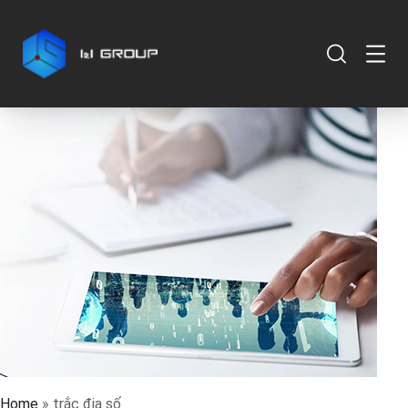
Home
»
trắc địa số