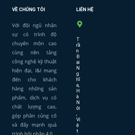
VỀ CHÚNG TÔI
LIÊN HỆ
Với đội ngũ nhân
sự có trình độ
T
chuyên môn cao
rầ
n
cùng nền tảng
Đ
công nghệ kỹ thuật
ại
N
hiện đại, I&I mang
g
đến cho khách
hĩ
a,
hàng những sản
H
à
phẩm, dịch vụ có
N
chất lượng cao,
ội
,
góp phần củng cố
Vi
và đẩy mạnh quá
ệ
t
trình hội nhập 4.0