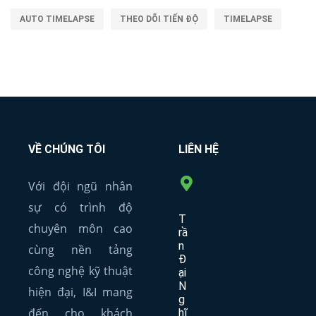
AUTO TIMELAPSE
THEO DÕI TIẾN ĐỘ
TIMELAPSE
VỀ CHÚNG TÔI
LIÊN HỆ
Với đội ngũ nhân
sự có trình độ
T
chuyên môn cao
rầ
n
cùng nền tảng
Đ
công nghệ kỹ thuật
ại
N
hiện đại, I&I mang
g
đến cho khách
hĩ