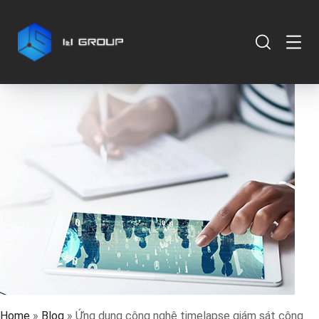
Home
»
Blog
»
Ứng dụng công nghệ timelapse giám sát công