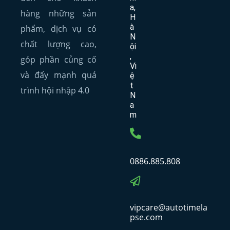
a,
hàng những sản
H
à
phẩm, dịch vụ có
N
chất lượng cao,
ội
,
góp phần củng cố
Vi
và đẩy mạnh quá
ệ
t
trình hội nhập 4.0
N
a
m
0886.885.808
vipcare@autotimela
pse.com