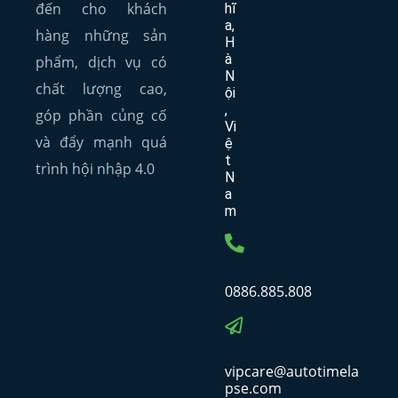
đến cho khách
hĩ
a,
hàng những sản
H
à
phẩm, dịch vụ có
N
chất lượng cao,
ội
,
góp phần củng cố
Vi
và đẩy mạnh quá
ệ
t
trình hội nhập 4.0
N
a
m
0886.885.808
vipcare@autotimela
pse.com