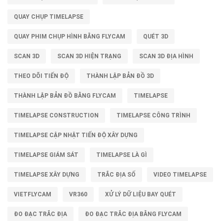
QUAY CHỤP TIMELAPSE
QUAY PHIM CHỤP HÌNH BẰNG FLYCAM
QUÉT 3D
SCAN 3D
SCAN 3D HIỆN TRẠNG
SCAN 3D ĐỊA HÌNH
THEO DÕI TIẾN ĐỘ
THÀNH LẬP BẢN ĐỒ 3D
THÀNH LẬP BẢN ĐỒ BẰNG FLYCAM
TIMELAPSE
TIMELAPSE CONSTRUCTION
TIMELAPSE CÔNG TRÌNH
TIMELAPSE CẬP NHẬT TIẾN ĐỘ XÂY DỰNG
TIMELAPSE GIÁM SÁT
TIMELAPSE LÀ GÌ
TIMELAPSE XÂY DỰNG
TRẮC ĐỊA SỐ
VIDEO TIMELAPSE
VIETFLYCAM
VR360
XỬ LÝ DỮ LIỆU BAY QUÉT
ĐO ĐẠC TRẮC ĐỊA
ĐO ĐẠC TRẮC ĐỊA BẰNG FLYCAM