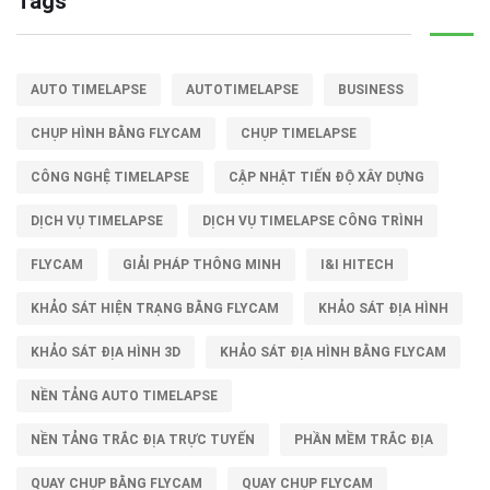
Tags
AUTO TIMELAPSE
AUTOTIMELAPSE
BUSINESS
CHỤP HÌNH BẰNG FLYCAM
CHỤP TIMELAPSE
CÔNG NGHỆ TIMELAPSE
CẬP NHẬT TIẾN ĐỘ XÂY DỰNG
DỊCH VỤ TIMELAPSE
DỊCH VỤ TIMELAPSE CÔNG TRÌNH
FLYCAM
GIẢI PHÁP THÔNG MINH
I&I HITECH
KHẢO SÁT HIỆN TRẠNG BẰNG FLYCAM
KHẢO SÁT ĐỊA HÌNH
KHẢO SÁT ĐỊA HÌNH 3D
KHẢO SÁT ĐỊA HÌNH BẰNG FLYCAM
NỀN TẢNG AUTO TIMELAPSE
NỀN TẢNG TRẮC ĐỊA TRỰC TUYẾN
PHẦN MỀM TRẮC ĐỊA
QUAY CHỤP BẰNG FLYCAM
QUAY CHỤP FLYCAM